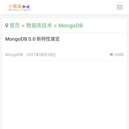
首页
>
数据库技术
>
MongoDB
MongoDB 5.0 新特性速览
MongoDB
2021年08月28日
2085