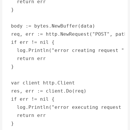
    return err
  }
  body := bytes.NewBuffer(data)
  req, err := http.NewRequest("POST", path,
  if err != nil {
    log.Println("error creating request ", 
    return err
  }
  var client http.Client
  res, err := client.Do(req)
  if err != nil {
    log.Println("error executing request ",
    return err
  }