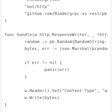
	"net/http"
	"github.com/Bimde/grpc-vs-rest/pb"
)
func handle(w http.ResponseWriter, _ *http.
	random := pb.Random{RandomString: 
	bytes, err := json.Marshal(&random)
	if err != nil {
		panic(err)
	}
	w.Header().Set("Content-Type", "ap
	w.Write(bytes)
}