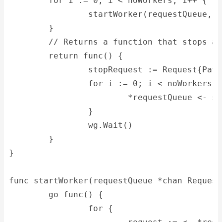
	for i := 0; i < noWorkers; i++ {
		startWorker(requestQueue, 
	}
	// Returns a function that stops a
	return func() {
		stopRequest := Request{Pat
		for i := 0; i < noWorkers;
			*requestQueue <- s
		}
		wg.Wait()
	}
}
func startWorker(requestQueue *chan Request
	go func() {
		for {