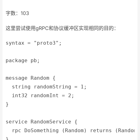
字数：103
这里尝试使用gRPC和协议缓冲区实现相同的目的：
syntax = "proto3";
package pb;
message Random {
  string randomString = 1;
  int32 randomInt = 2;
}
service RandomService {
  rpc DoSomething (Random) returns (Random)
}