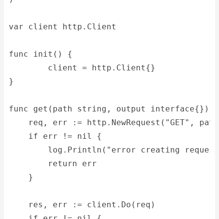
var client http.Client
func init() {
	client = http.Client{}
}
func get(path string, output interface{}) e
    req, err := http.NewRequest("GET", path
    if err != nil {
        log.Println("error creating request
        return err
    }
    res, err := client.Do(req)
    if err != nil {