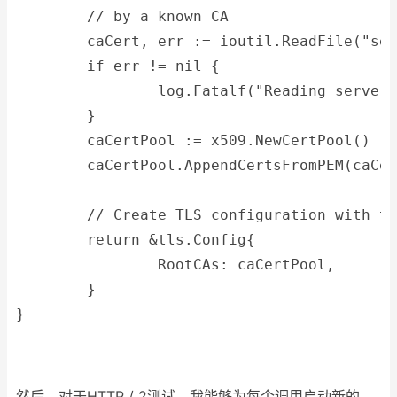
	// by a known CA
	caCert, err := ioutil.ReadFile("se
	if err != nil {
		log.Fatalf("Reading server
	}
	caCertPool := x509.NewCertPool()
	caCertPool.AppendCertsFromPEM(caCe
	// Create TLS configuration with t
	return &tls.Config{
		RootCAs: caCertPool,
	}
}
然后，对于HTTP / 2测试，我能够为每个调用启动新的