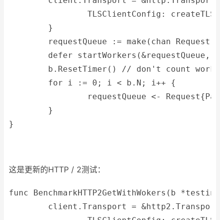
	client.Transport = &http.Transport{
		TLSClientConfig: createTLS
	}
	requestQueue := make(chan Request)
	defer startWorkers(&requestQueue, 
	b.ResetTimer() // don't count work
	for i := 0; i < b.N; i++ {
		requestQueue <- Request{P
	}
}
这是更新的HTTP / 2测试：
func BenchmarkHTTP2GetWithWokers(b *testing
	client.Transport = &http2.Transpor