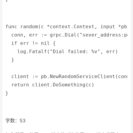
func random(c *context.Context, input *pb.R
  conn, err := grpc.Dial("sever_address:por
  if err != nil {
    log.Fatalf("Dial failed: %v", err)
  }
  client := pb.NewRandomServiceClient(conn)
  return client.DoSomething(c)
}
字数：53