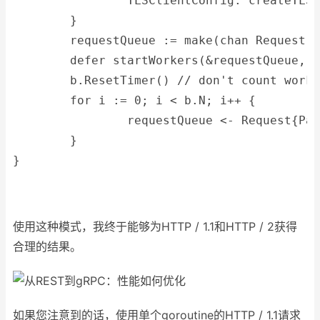
		TLSClientConfig: createTLS
	}
	requestQueue := make(chan Request)
	defer startWorkers(&requestQueue, 
	b.ResetTimer() // don't count work
	for i := 0; i < b.N; i++ {
		requestQueue <- Request{P
	}
}
使用这种模式，我终于能够为HTTP / 1.1和HTTP / 2获得
合理的结果。
如果您注意到的话，使用单个goroutine的HTTP / 1.1请求