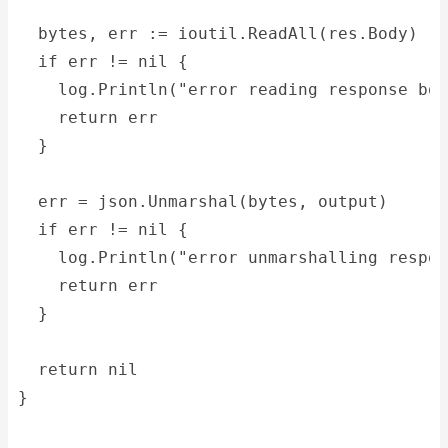
  bytes, err := ioutil.ReadAll(res.Body)
  if err != nil {
    log.Println("error reading response bod
    return err
  }
  err = json.Unmarshal(bytes, output)
  if err != nil {
    log.Println("error unmarshalling respon
    return err
  }
  return nil
}