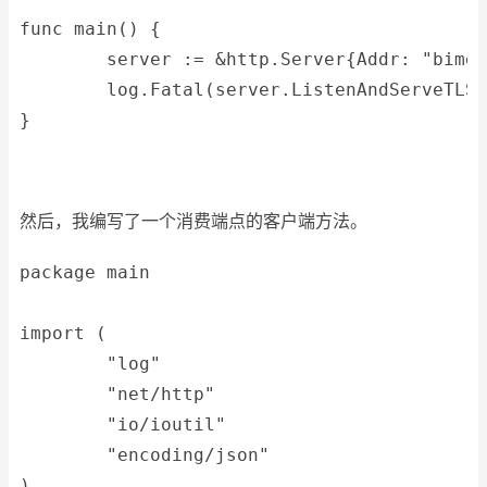
func main() {
	server := &http.Server{Addr: "bimd
	log.Fatal(server.ListenAndServeTLS
}
然后，我编写了一个消费端点的客户端方法。
package main
import (
	"log"
	"net/http"
	"io/ioutil"
	"encoding/json"
)