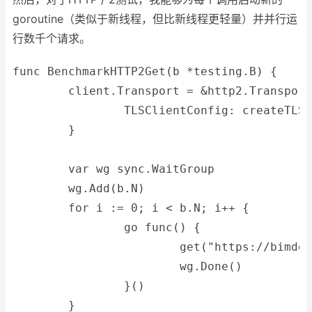
goroutine（类似于新线程，但比新线程更轻量）并并行运
行数千个请求。
func BenchmarkHTTP2Get(b *testing.B) {
	client.Transport = &http2.Transpor
		TLSClientConfig: createTLS
	}
	var wg sync.WaitGroup
	wg.Add(b.N)
	for i := 0; i < b.N; i++ {
		go func() {
			get("https://bimd
			wg.Done()
		}()
	}