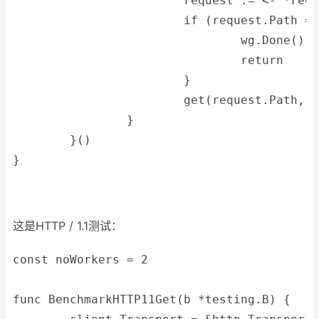
			request := <- *req
			if (request.Path 
				wg.Done()
				return
			}
			get(request.Path,
		}
	}()
}
这是HTTP / 1.1测试：
const noWorkers = 2
func BenchmarkHTTP11Get(b *testing.B) {