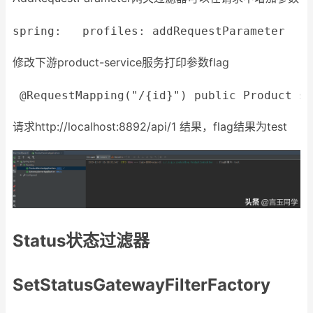
spring:
profiles:
addRequestParameter
c
修改下游product-service服务打印参数flag
@RequestMapping
(
"/{id}"
) public Product se
请求http://localhost:8892/api/1 结果，flag结果为test
Status状态过滤器
SetStatusGatewayFilterFactory