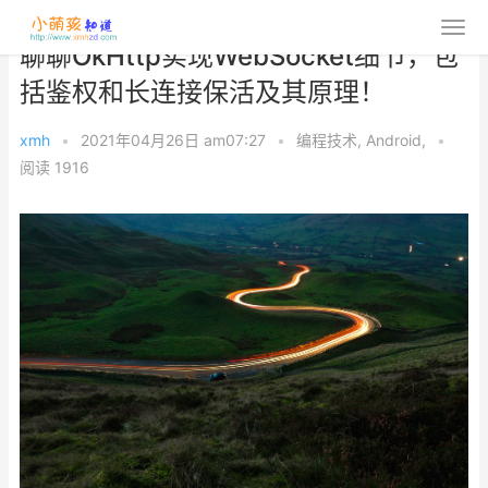
聊聊OkHttp实现WebSocket细节，包
括鉴权和长连接保活及其原理！
xmh
•
2021年04月26日 am07:27
•
编程技术
,
Android
,
•
阅读 1916