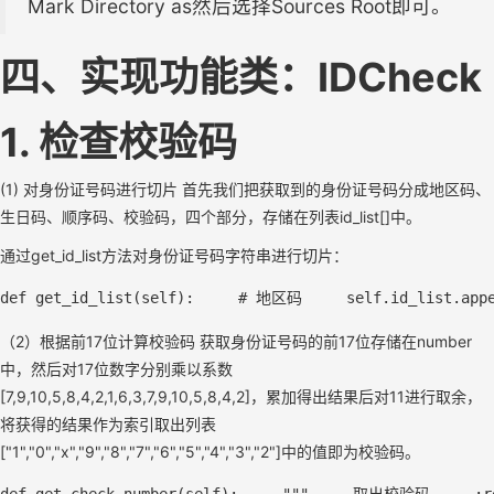
Mark Directory as然后选择Sources Root即可。
四、实现功能类：IDCheck
1. 检查校验码
(1) 对身份证号码进行切片 首先我们把获取到的身份证号码分成地区码、
生日码、顺序码、校验码，四个部分，存储在列表id_list[]中。
通过get_id_list方法对身份证号码字符串进行切片：
def
get_id_list
(
self
)
:     
# 地区码
self
.id_list.app
（2）根据前17位计算校验码 获取身份证号码的前17位存储在number
中，然后对17位数字分别乘以系数
[7,9,10,5,8,4,2,1,6,3,7,9,10,5,8,4,2]，累加得出结果后对11进行取余，
将获得的结果作为索引取出列表
["1","0","x","9","8","7","6","5","4","3","2"]中的值即为校验码。