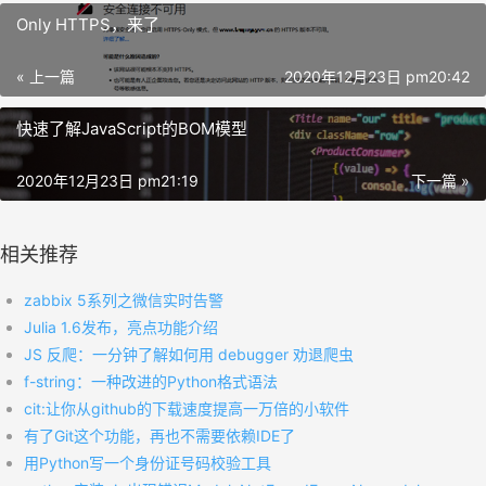
Only HTTPS，来了
« 上一篇
2020年12月23日 pm20:42
快速了解JavaScript的BOM模型
2020年12月23日 pm21:19
下一篇 »
相关推荐
zabbix 5系列之微信实时告警
Julia 1.6发布，亮点功能介绍
JS 反爬：一分钟了解如何用 debugger 劝退爬虫
f-string：一种改进的Python格式语法
cit:让你从github的下载速度提高一万倍的小软件
有了Git这个功能，再也不需要依赖IDE了
用Python写一个身份证号码校验工具