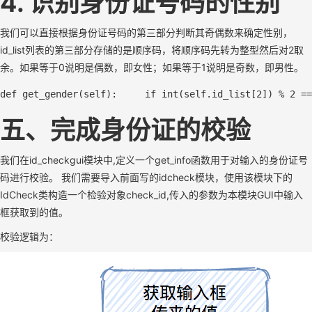
4. 识别身份证号码的性别
我们可以直接根据身份证号码的第三部分判断其奇偶数来确定性别，
id_list列表的第三部分存储的是顺序码，将顺序码先转为整型然后对2取
余。如果等于0说明是偶数，即女性；如果等于1说明是奇数，即男性。
def
get_gender
(
self
)
:     
if
 int(
self
.id_list[
2
]) % 
2
 ==
五、完成身份证的校验
我们在id_checkgui模块中,定义一个get_info函数用于对输入的身份证号
码进行校验。 我们需要导入前面写的idcheck模块，使用该模块下的
IdCheck类构造一个检验对象check_id,传入的参数为本模块GUI中输入
框获取到的值。
校验逻辑为：