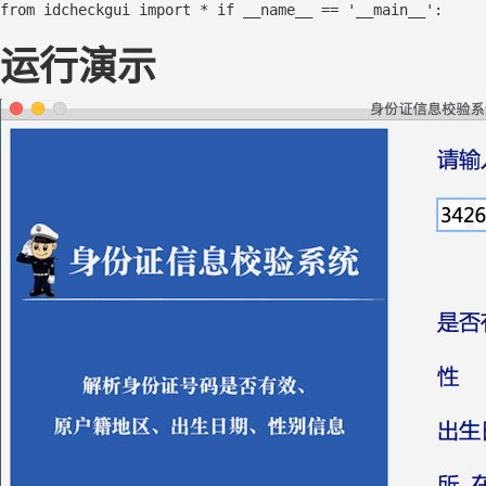
from
 idcheckgui 
import
 * 
if
 __name__ == 
'__main__'
:     
运行演示