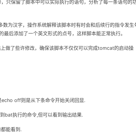
英文注释，只保留了脚本中可以实际执行的语句，分析了每一条语句的
中多数为汉字，操作系统解释该脚本时有时会和后续行的指令发生
句的最后添加了一个英文形式的点号，这样脚本能正常执行。
bat基础上做了些许修改，确保该脚本不仅仅可以完成tomcat的启动操
是echo off则是从下条命令开始关闭回显.
不到bat执行的命令,但可以看到输出结果.
口都能看到.