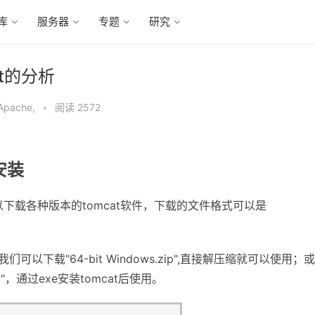
库
服务器
专题
研究
bat的分析
Apache
,
•
阅读 2572
和安装
e.org/可以下载各种版本的tomcat软件，下载的文件格式可以是
们可以下载"64-bit Windows.zip",直接解压缩就可以使用；
taller"，通过exe安装tomcat后使用。