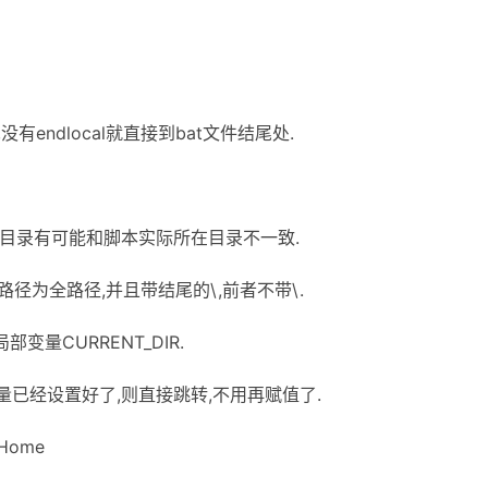
量,没有endlocal就直接到bat文件结尾处.
前目录有可能和脚本实际所在目录不一致.
的路径为全路径,并且带结尾的\,前者不带\.
变量CURRENT_DIR.
即变量已经设置好了,则直接跳转,不用再赋值了.
tHome