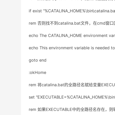
if exist "%CATALINA_HOME%\bin\catalina.b
rem 否则找不到catalina.bat文件，在cm
echo The CATALINA_HOME environment variab
echo This environment variable is needed to
goto end
:okHome
rem 将catalina.bat的全路径名赋给变量EXECU
set "EXECUTABLE=%CATALINA_HOME%\bin\c
rem 如果EXECUTABLE中的全路径名存在