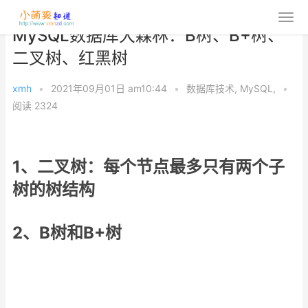
MySQL数据库大森林：B树、B+树、
二叉树、红黑树
xmh
•
2021年09月01日 am10:44
•
数据库技术
,
MySQL
,
•
阅读 2324
1、二叉树：每个节点最多只有两个子
树的树结构
2、B树和B+树