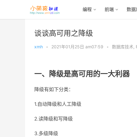
编程
前端
数据
首页
>
数据库技术
>
Redis
谈谈高可用之降级
xmh
•
2021年01月25日 am07:59
•
数据库技术
,
一、降级是高可用的一大利器
降级有如下分类：
1.自动降级和人工降级
2.读降级和写降级
3.多级降级