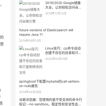
2019/2020 Google镜像
，
大全，让你轻松访问谷歌
引擎
2019年11月13日
future versions of Elasticsearch will
require Java 11
的
2019年09月12日
放
Linux技巧：cp命令自动
s
创建不存在的目录和只复
比
制修改的文件
2020年04月19日
springboot下配置mybatis的call-setters-
on-nulls属性
抽
2019年04月28日
手
谷歌浏览器：您使用的是不受支持的命令行
题
标记:--no-sandbox。稳定性和安全性会有