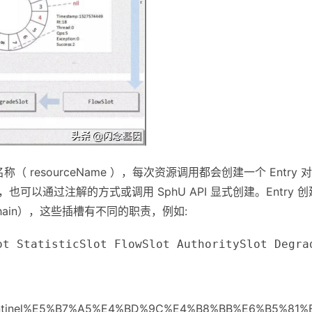
源名称（
resourceName
），每次资源调用都会创建一个
Entry
对
创建，也可以通过注解的方式或调用
SphU
API 显式创建。Entry 创
hain），这些插槽有不同的职责，例如:
ot StatisticSlot FlowSlot AuthoritySlot Degra
iki/Sentinel%E5%B7%A5%E4%BD%9C%E4%B8%BB%E6%B5%81%