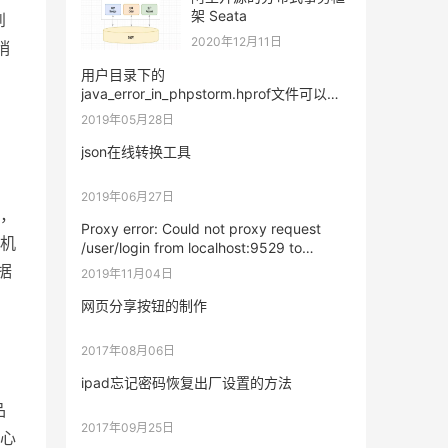
架 Seata
到
2020年12月11日
稍
，
用户目录下的
java_error_in_phpstorm.hprof文件可以删
除吗
2019年05月28日
json在线转换工具
2019年06月27日
，
Proxy error: Could not proxy request
机
/user/login from localhost:9529 to
http://127.0.0.1:9528/mock.
据
2019年11月04日
网页分享按钮的制作
2017年08月06日
ipad忘记密码恢复出厂设置的方法
品
2017年09月25日
心